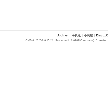
Archiver
|
手机版
|
小黑屋
|
DiscuzX
GMT+8, 2026-8-8 15:24
, Processed in 0.026796 second(s), 5 queries .