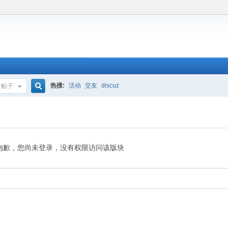
热搜:
活动
交友
discuz
帖子
搜
索
抱歉，您尚未登录，没有权限访问该版块