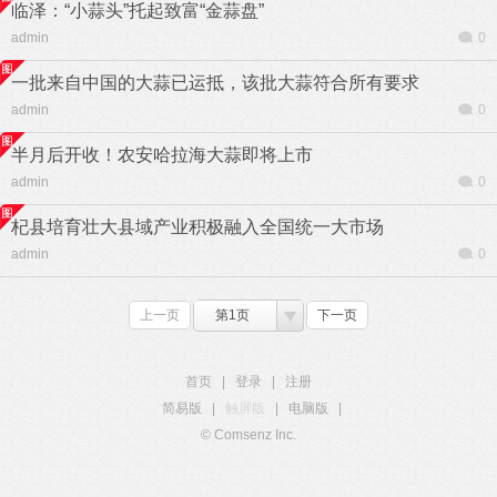
临泽：“小蒜头”托起致富“金蒜盘”
admin
0
一批来自中国的大蒜已运抵，该批大蒜符合所有要求
admin
0
半月后开收！农安哈拉海大蒜即将上市
admin
0
杞县培育壮大县域产业积极融入全国统一大市场
admin
0
上一页
第1页
下一页
首页
|
登录
|
注册
简易版
|
触屏版
|
电脑版
|
© Comsenz Inc.