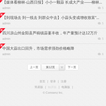
【媒体看柳林-山西日报】小小一颗蒜 长成大产业——柳林...
admin
5
【到现场去 到一线去 到群众中去】小蒜头变成增收致富“...
admin
5
四川凉山州金阳县芦稿镇蒜薹丰收，年产量预计达12万斤
admin
5
中国大蒜出口回升，市场需求强劲价格略降
admin
6
上一页
第12页
下一页
首页
|
登录
|
注册
简易版
|
触屏版
|
电脑版
|
© Comsenz Inc.