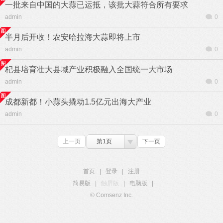
一批来自中国的大蒜已运抵，该批大蒜符合所有要求
admin
0
半月后开收！农安哈拉海大蒜即将上市
admin
0
杞县培育壮大县域产业积极融入全国统一大市场
admin
0
成都新都！小蒜头撬动1.5亿元出海大产业
admin
0
上一页
第1页
下一页
首页
|
登录
|
注册
简易版
|
触屏版
|
电脑版
|
© Comsenz Inc.