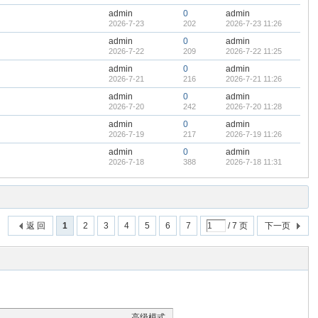
admin
0
admin
2026-7-23
202
2026-7-23 11:26
admin
0
admin
2026-7-22
209
2026-7-22 11:25
admin
0
admin
2026-7-21
216
2026-7-21 11:26
admin
0
admin
2026-7-20
242
2026-7-20 11:28
admin
0
admin
2026-7-19
217
2026-7-19 11:26
admin
0
admin
2026-7-18
388
2026-7-18 11:31
返 回
1
2
3
4
5
6
7
/ 7 页
下一页
高级模式