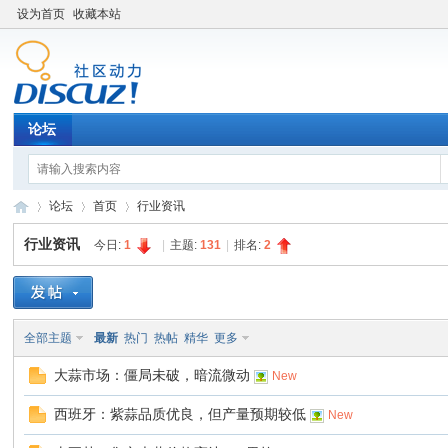
设为首页
收藏本站
论坛
论坛
首页
行业资讯
行业资讯
今日:
1
|
主题:
131
|
排名:
2
Di
»
›
›
全部主题
最新
热门
热帖
精华
更多
大蒜市场：僵局未破，暗流微动
New
西班牙：紫蒜品质优良，但产量预期较低
New