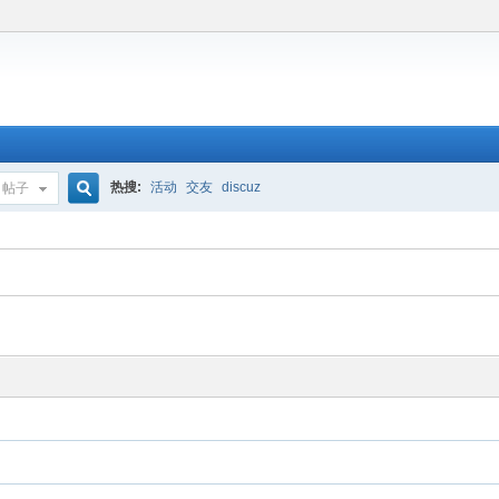
热搜:
活动
交友
discuz
帖子
搜
索