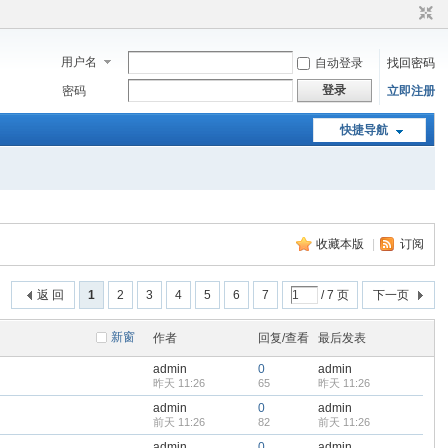
用户名
自动登录
找回密码
登录
密码
立即注册
快捷导航
收藏本版
|
订阅
返 回
1
2
3
4
5
6
7
/ 7 页
下一页
新窗
作者
回复/查看
最后发表
admin
0
admin
昨天 11:26
65
昨天 11:26
admin
0
admin
前天 11:26
82
前天 11:26
admin
0
admin