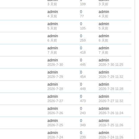
3 天前
109
3 天前
admin
0
admin
4 天前
77
4 天前
admin
0
admin
5 天前
105
5 天前
admin
0
admin
6 天前
259
6 天前
admin
0
admin
7 天前
418
7 天前
admin
0
admin
2026-7-30
445
2026-7-30 11:25
admin
0
admin
2026-7-29
454
2026-7-29 11:32
admin
0
admin
2026-7-28
449
2026-7-28 11:28
admin
0
admin
2026-7-27
473
2026-7-27 11:32
admin
0
admin
2026-7-26
243
2026-7-26 11:24
admin
0
admin
2026-7-25
349
2026-7-25 11:26
admin
0
admin
2026-7-24
239
2026-7-24 11:26